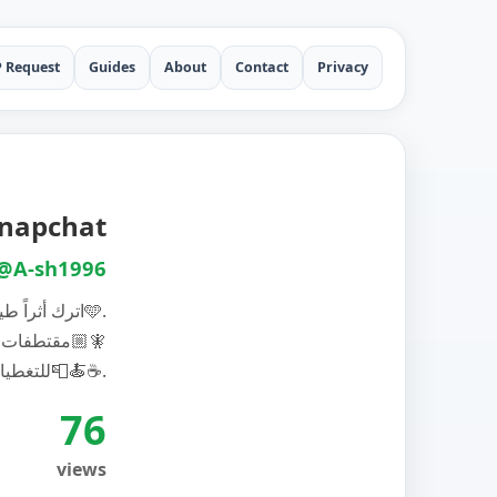
P Request
Guides
About
Contact
Privacy
 auf Snapchat
@A-sh1996
اترك أثراً طيباً،فالعطر لا يُرى لكنه يبقى🩵.
مقتطفات من يومياتي🧚🏼
للتغطيات📮🍝☕️.
76
views