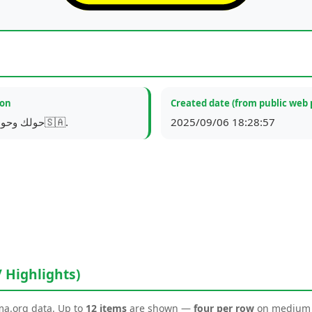
ion
Created date (from public web 
📍 حولك وحوليك🇸🇦.
2025/09/06 18:28:57
/ Highlights)
ema.org data. Up to
12 items
are shown —
four per row
on medium a