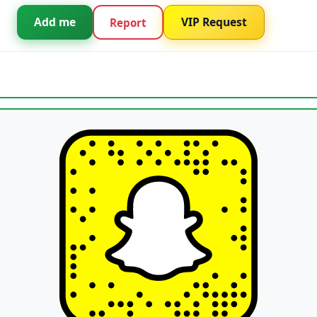
Add me
VIP Request
Report