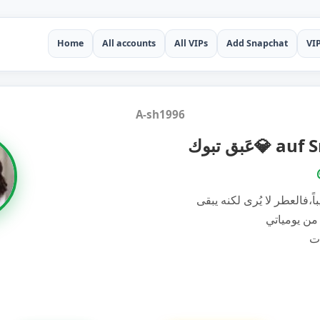
Home
All accounts
All VIPs
Add Snapchat
VI
A-sh1996
عَبق تبوك💎