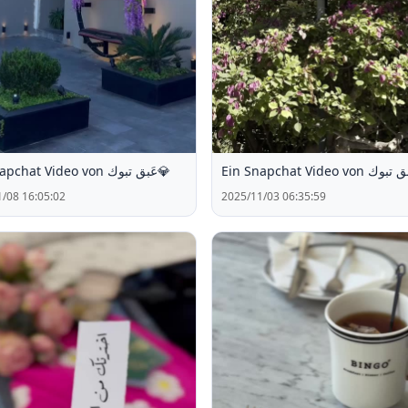
Ein Snapchat Video von عَبق تبوك💎
/08 16:05:02
2025/11/03 06:35:59