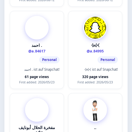
احمد .
⧼н⧽⧼
@a.84617
@a.84995
Personal
Personal
احمد . ist auf Snapchat!
⧼н⧽⧼ ist auf Snapchat!
61 page views
320 page views
First added: 2026/05/23
First added: 2026/05/23
مفخرة الحلال أبونايف
..