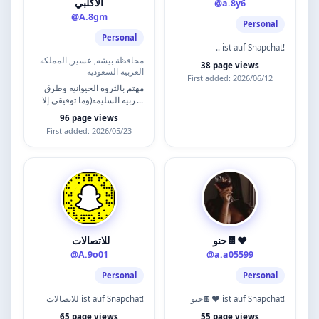
الأكلبي
@a.8y6
@A.8gm
Personal
Personal
.. ist auf Snapchat!
محافظة بيشه, عسير, المملكه
38 page views
العربيه السعوديه
First added: 2026/06/12
مهتم بالثروه الحيوانيه وطرق
التربيه السليمه(وما توفيقي إلا
بالله) لتواصل واتس
96 page views
0555435567
First added: 2026/05/23
حنو🍫❤️
للاتصالات ‏
@A.9o01
@a.a05599
Personal
Personal
حنو🍫❤️ ist auf Snapchat!
للاتصالات ‏ ist auf Snapchat!
65 page views
55 page views