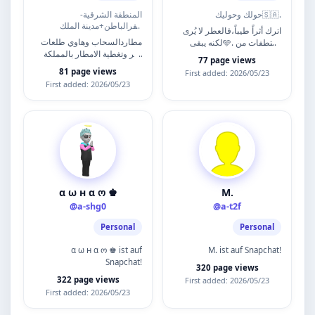
حولك وحوليك🇸🇦.
المنطقة الشرقية-
حفرالباطن+مدينة الملك
اترك أثراً طيباً،فالعطر لا يُرى
خالد+القصيم+حائل+الرياض+الجنوب
مطاردالسحاب وهاوي طلعات
لكنه يبقى🩵. مقتطفات من
البر وتغطية الامطار بالمملكة
يومياتي🧚🏼 للتغطيات📮🍝☕️.
77 page views
رقم(24021)🆘عضوبفريق
81 page views
First added: 2026/05/23
إنجادوعضوبفريق فزعة الشمال
First added: 2026/05/23
…
α ω н α ო ♚
M.
@a-shg0
@a-t2f
Personal
Personal
α ω н α ო ♚ ist auf
M. ist auf Snapchat!
Snapchat!
320 page views
322 page views
First added: 2026/05/23
First added: 2026/05/23