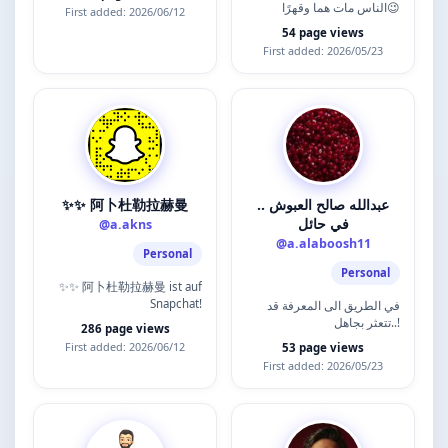
الناس مات هما وقهرًا😉
First added: 2026/06/12
54 page views
First added: 2026/05/23
✨✨ 阿卜杜勒拉赫曼
عبدالله صالح العبوش ..
في حائل
@a.akns
@a.alaboosh11
Personal
Personal
✨✨ 阿卜杜勒拉赫曼 ist auf
Snapchat!
‏في الطريق الى المعرفة قد
تتعثر ‏بجاهل..!
286 page views
First added: 2026/06/12
53 page views
First added: 2026/05/23