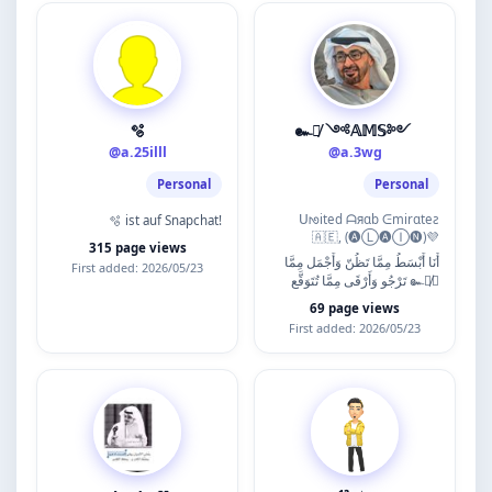
🫧
@a.25illl
@a.3wg
Personal
Personal
ᑌᘚited ᗩяɑb ᕮmirɑteƨ
🫧 ist auf Snapchat!
🇦🇪, (🅐Ⓛ🅐Ⓘ🅝)💜
315 page views
أَنَا أَبْسَطُ مِمَّا تَظُنّ وَأَجْمَل مِمَّا
First added: 2026/05/23
تَرْجُو وَأَرْقَى مِمَّا تُتَوَقَّع ๛̸❦
69 page views
First added: 2026/05/23