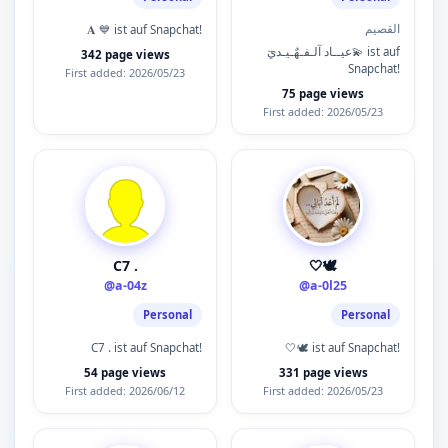
القصيم
𝐀 💙 ist auf Snapchat!
عيــاد آلـفـهٌـيـديٓ💫 ist auf
342 page views
Snapchat!
First added: 2026/05/23
75 page views
First added: 2026/05/23
C7 .
🤍🕊️
@a-04z
@a-0l25
Personal
Personal
C7 . ist auf Snapchat!
🤍🕊️ ist auf Snapchat!
54 page views
331 page views
First added: 2026/06/12
First added: 2026/05/23