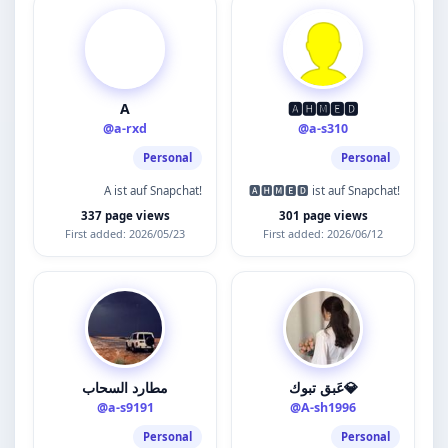
A
🅰🅷🅼🅴🅳
@a-rxd
@a-s310
Personal
Personal
A ist auf Snapchat!
🅰🅷🅼🅴🅳 ist auf Snapchat!
337 page views
301 page views
First added: 2026/05/23
First added: 2026/06/12
عَبق تبوك💎
مطارد السحاب
@a-s9191
@A-sh1996
Personal
Personal