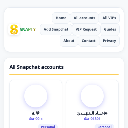
Home
All accounts
All VIPs
SNAPTY
Add Snapchat
VIP Request
Guides
About
Contact
Privacy
All Snapchat accounts
𝐀 💙
عيــاد آلـفـهٌـيـديٓ💫
@a-00ix
@a-01301
Personal
Personal