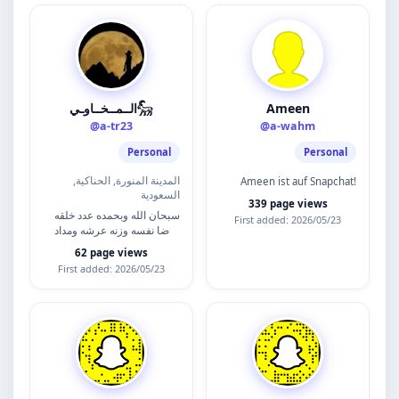
الــمــخــاوـي𓃵
Ameen
@a-tr23
@a-wahm
Personal
Personal
المدينة المنورة, الحناكية,
Ameen ist auf Snapchat!
السعودية
339 page views
سبحان الله وبحمده عدد خلقه
First added: 2026/05/23
ورضا نفسه وزنه عرشه ومداد
كلماته
62 page views
First added: 2026/05/23