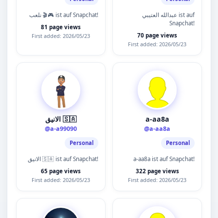
عبدالله العتيبي ist auf
نلعب 🎬🎮 ist auf Snapchat!
Snapchat!
81 page views
70 page views
First added: 2026/05/23
First added: 2026/05/23
الانيق 🇸🇦
a-aa8a
@a-a99090
@a-aa8a
Personal
Personal
الانيق 🇸🇦 ist auf Snapchat!
a-aa8a ist auf Snapchat!
65 page views
322 page views
First added: 2026/05/23
First added: 2026/05/23