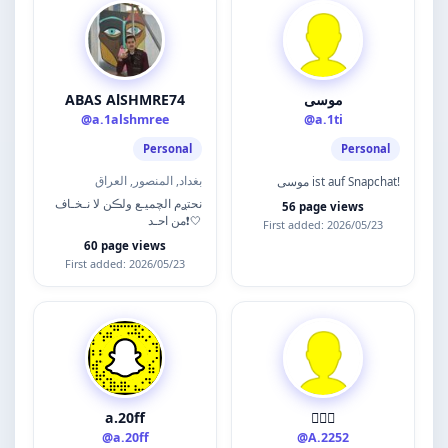
ABAS AlSHMRE74
موسى
@a.1alshmree
@a.1ti
Personal
Personal
بغداد, المنصور, العراق
موسى ist auf Snapchat!
نحتࢪم الچميـع ولڪن لا نـخـاف
56 page views
من احـد❗️🤍
First added: 2026/05/23
60 page views
First added: 2026/05/23
a.20ff
🙋🏾‍♂️
@a.20ff
@A.2252