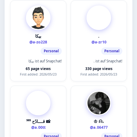
بيكا
.
@a-zo228
@a-zr10
Personal
Personal
بيكا ist auf Snapchat!
. ist auf Snapchat!
65 page views
330 page views
First added: 2026/05/23
First added: 2026/05/23
قــــادًح ⁵⁰⁵ 📸
♔ ᗩ،
@a.00tt
@a.06477
Personal
Personal