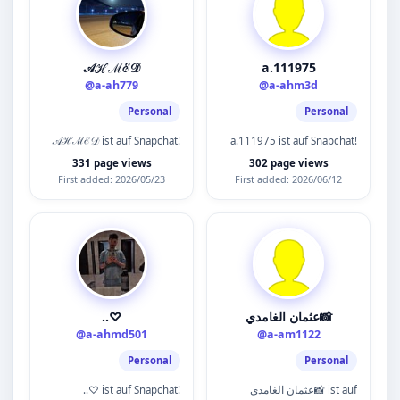
𝒜ℋℳℰ𝒟
a.111975
@a-ah779
@a-ahm3d
Personal
Personal
𝒜ℋℳℰ𝒟 ist auf Snapchat!
a.111975 ist auf Snapchat!
331 page views
302 page views
First added: 2026/05/23
First added: 2026/06/12
..♡
عثمان الغامدي📸
@a-ahmd501
@a-am1122
Personal
Personal
..♡ ist auf Snapchat!
عثمان الغامدي📸 ist auf