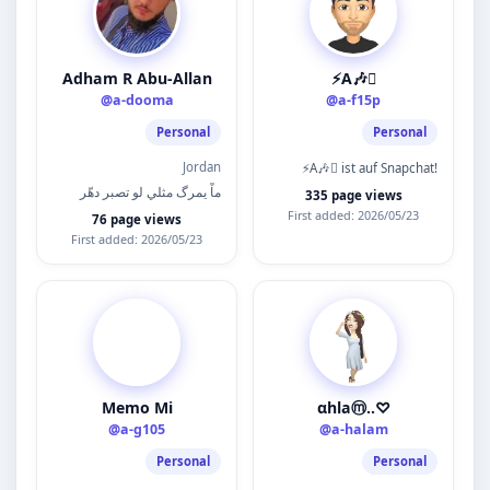
Adham R Abu-Allan
⚡️A🎶
@a-dooma
@a-f15p
Personal
Personal
Jordan
⚡️A🎶 ist auf Snapchat!
ماْ يمرگ مثلي لو تصبر دهّر
335 page views
First added: 2026/05/23
76 page views
First added: 2026/05/23
Memo Mi
αhlaⓜ..♡
@a-g105
@a-halam
Personal
Personal