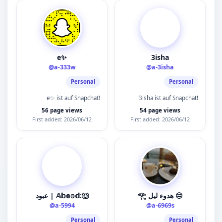
e✨
3isha
@a-333w
@a-3isha
Personal
Personal
e✨ ist auf Snapchat!
3isha ist auf Snapchat!
56 page views
54 page views
First added: 2026/06/12
First added: 2026/06/12
𓂀 هدوء ليل 😔
عبود | 𝔸𝕓𝕠𝕠𝕕:🐺
@a-5994
@a-6969s
Personal
Personal