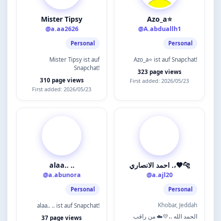
Mister Tipsy
Azo_a⭐
@a.aa2626
@A.abduallh1
Personal
Personal
Mister Tipsy ist auf
Azo_a⭐ ist auf Snapchat!
Snapchat!
323 page views
310 page views
First added: 2026/05/23
First added: 2026/05/23
alaa.. ..
احمد الانصاري .،🤎🐆
@a.abunora
@a.ajl20
Personal
Personal
Khobar, Jeddah
alaa.. .. ist auf Snapchat!
الحمد الله .،💛☁️ من راقب
37 page views