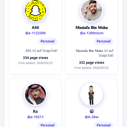
A66
𝐌𝐮𝐬𝐭𝐚𝐟𝐚 𝐁𝐢𝐧 𝐌𝐨𝐡𝐚
@a-1122300
@a-1290mom
Personal
Personal
A66 ist auf Snapchat!
𝐌𝐮𝐬𝐭𝐚𝐟𝐚 𝐁𝐢𝐧 𝐌𝐨𝐡𝐚 ist auf
Snapchat!
334 page views
332 page views
First added: 2026/05/23
First added: 2026/05/23
Ra
🥱
@a-19211
@A-26w
Personal
Personal