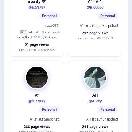
abady 💙
A¹² ★".
@a.51787
@a.60567
Personal
Personal
الاحساء🌴
A¹² ★". ist auf Snapchat!
🇸🇦 عندما يمنحك الله بداية
295 page views
جديدة لا تكرر اللأخطاء القديمة
First added: 2026/06/12
''
61 page views
First added: 2026/05/23
A”
AH
@a.77xxy
@A.7ey
Personal
Personal
A” ist auf Snapchat!
AH ist auf Snapchat!
288 page views
291 page views
First added: 2026/06/12
First added: 2026/06/12