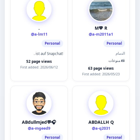
.
M💙 R
@a-lm11
@a-m2011a1
Personal
Personal
الدمام
. ist auf Snapchat!
منوعات 📸
52 page views
First added: 2026/06/12
63 page views
First added: 2026/05/23
ABdullmjed💬🎧
ABDALLH Q
@a-mgeed9
@a-q2031
Personal
Personal