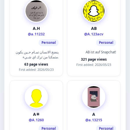
A.H
AB
@a.11232
@A.123acv
Personal
Personal
ينضج الانسان تمـام حـين يكون
AB ist auf Snapchat!
متمكنا من ترك اي شـيء.
321 page views
63 page views
First added: 2026/05/23
First added: 2026/05/23
A✴️
A
@A.1260
@a.13215
Personal
Personal