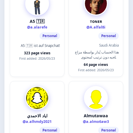
A5 🇹🇷
ᴛᴏɴᴇʀ
@a.alarefe
@A.alfal8i
Personal
Personal
Saudi Arabia
A5 🇹🇷 ist auf Snapchat!
هذا الحساب يُدار بواسطة مزاج
323 page views
صاحبه دون ترتيب لمحتوى
First added: 2026/05/23
يرضيك .
64 page views
First added: 2026/05/23
اياد الاحمدي
Almutawaa
@a.alhmdy2021
@a.almo6aw3
Personal
Personal