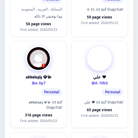
المملكة , العربية , السعودية
♔ ᗩ، ist auf Snapchat!
وما توفيقي الا بالله
59 page views
First added: 2026/05/23
56 page views
First added: 2026/05/23
𝖆𝖇𝖉𝖚𝖑𝖆𝖟𝖎𝖟 💎💫
علي ❤️
@a.0p7
@A.10k0
Personal
Personal
𝖆𝖇𝖉𝖚𝖑𝖆𝖟𝖎𝖟 💎💫 ist auf
علي ❤️ ist auf Snapchat!
Snapchat!
65 page views
316 page views
First added: 2026/05/23
First added: 2026/05/23