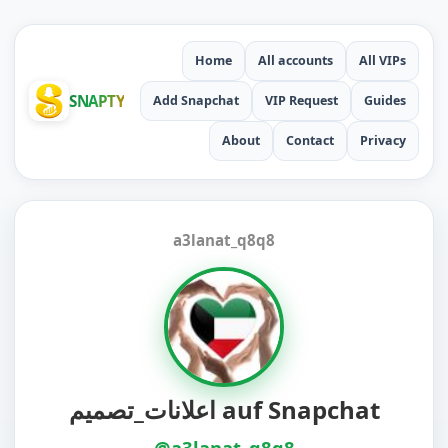
Home
All accounts
All VIPs
SNAPTY
Add Snapchat
VIP Request
Guides
About
Contact
Privacy
a3lanat_q8q8
اعلانات_تصميم auf Snapchat
@a3lanat_q8q8