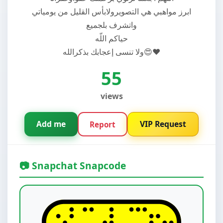
ابرز مواهبي هي التصويرولابأس القليل من يومياتي
واتشرف بلجميع
حياكم اللّه
ولا تنسى إعجابك بذكرالله😍❤
55
views
Add me
VIP Request
Report
📷 Snapchat Snapcode