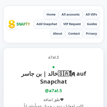
Home
All accounts
All VIPs
SNAPTY
Add Snapchat
VIP Request
Guides
About
Contact
Privacy
a7al.5
خالد | بن جاسر🇸🇦🗽 auf
Snapchat
@a7al.5
طق اضافة❤
اللهم اجعلنا نرتوي برحمتك عفواًوغفراناً