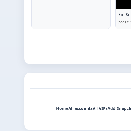
2025/11
Home
All accounts
All VIPs
Add Snapch