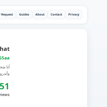
P Request
Guides
About
Contact
Privacy
apchat
55aa
أنا شخ
وأندرو
51
views