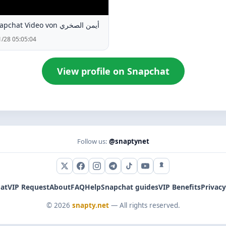
Ein Snapchat Video von أيمن الصخري
/28 05:05:04
View profile on Snapchat
Follow us:
@snaptynet
X (Twitter)
Facebook
Instagram
Telegram
TikTok
YouTube
Snapchat
at
VIP Request
About
FAQ
Help
Snapchat guides
VIP Benefits
Privacy
© 2026
snapty.net
— All rights reserved.