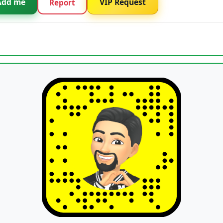
Add me
VIP Request
Report