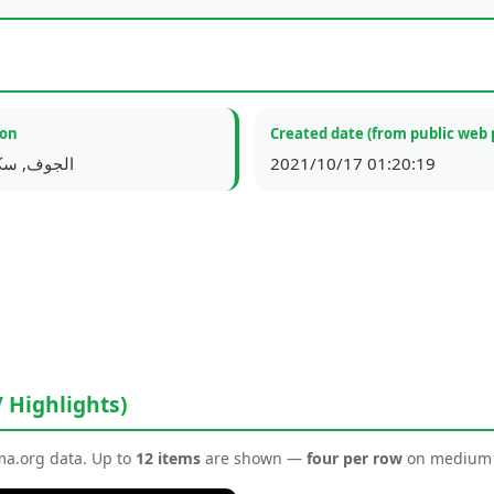
ion
Created date (from public web 
الجوف, سكاكا
2021/10/17 01:20:19
/ Highlights)
ema.org data. Up to
12 items
are shown —
four per row
on medium a