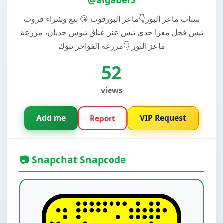
سناب ماعز البور👇ماعز البورقوت 😘 بيع وشراء قروب
تيس فحل معزا جدي تيس عنز عناق تيوس جديان، مزرعة
ماعز البور 👇مزرعة الفواخر تبوك
52
views
Add me
VIP Request
Report
📷 Snapchat Snapcode