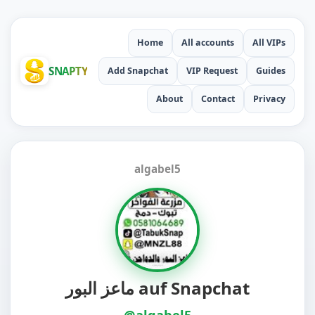
Home
All accounts
All VIPs
SNAPTY
Add Snapchat
VIP Request
Guides
About
Contact
Privacy
algabel5
ماعز البور auf Snapchat
@algabel5