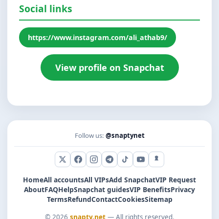
Social links
https://www.instagram.com/ali_athab9/
View profile on Snapchat
Follow us:
@snaptynet
X (Twitter)
Facebook
Instagram
Telegram
TikTok
YouTube
Snapchat
Home
All accounts
All VIPs
Add Snapchat
VIP Request
About
FAQ
Help
Snapchat guides
VIP Benefits
Privacy
Terms
Refund
Contact
Cookies
Sitemap
© 2026
snapty.net
— All rights reserved.