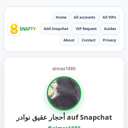
Home
All accounts
All VIPs
SNAPTY
Add Snapchat
VIP Request
Guides
About
Contact
Privacy
almas1880
أحجار عقيق نوادر auf Snapchat
@almas1880