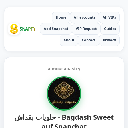
Home
All accounts
All VIPs
SNAPTY
Add Snapchat
VIP Request
Guides
About
Contact
Privacy
almousapastry
حلويات بقداش - Bagdash Sweet
auf Snapchat