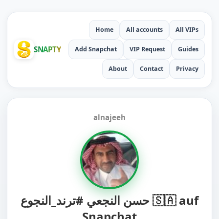
Home
All accounts
All VIPs
SNAPTY
Add Snapchat
VIP Request
Guides
About
Contact
Privacy
alnajeeh
حسن النجعي #ترند_النجوع 🇸🇦 auf
Snapchat