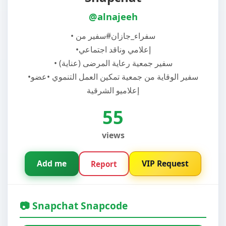
@alnajeeh
•سفير من ‏‎#سفراء_جازان
•إعلامي وناقد اجتماعي
• سفير جمعية رعاية المرضى (عناية)
•سفير الوقاية من جمعية تمكين العمل التنموي •عضو
إعلاميو الشرقية
55
views
Add me
VIP Request
Report
📷 Snapchat Snapcode