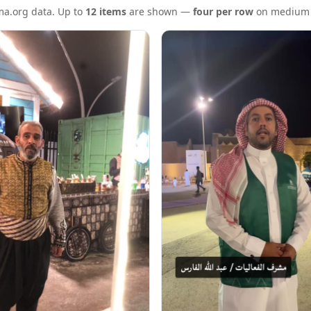
ema.org data. Up to
12 items
are shown —
four per row
on medium a