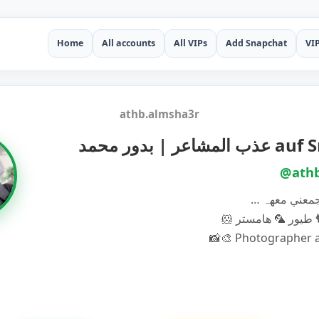
Home
All accounts
All VIPs
Add Snapchat
VI
athb.almsha3r
عر | بدور محمد
@athb
يور 🦜 هامستر 🐹 ‏ ‏ ‏
‏ 📸🎨 Photographer