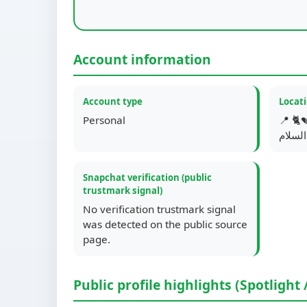
Account information
Account type
Locat
Personal
📍 دُفن قلبي في 9 سبتمبر 2023 💔🐈
Snapchat verification (public
trustmark signal)
No verification trustmark signal
was detected on the public source
page.
Public profile highlights (Spotlight 