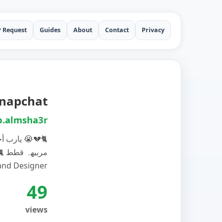
P Request
Guides
About
Contact
Privacy
عذب المشا auf Snapchat
.almsha3r
… يارب أجمعني معهہ 😭💔🐈
مربيهہ قطط 🐈 ط
 and Designer
49
views