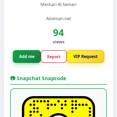
Meshari Al-Semari
Alsemari.net
94
views
Add me
VIP Request
Report
📷 Snapchat Snapcode