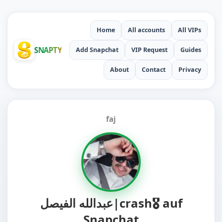
Home
All accounts
All VIPs
SNAPTY
Add Snapchat
VIP Request
Guides
About
Contact
Privacy
faj
عبدالله الفيصل|crash🎖 auf
Snapchat