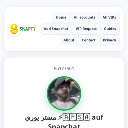
Home
All accounts
All VIPs
SNAPTY
Add Snapchat
VIP Request
Guides
About
Contact
Privacy
Fo127501
مستر يوري ⚡️🇦🇫🇸🇦 auf
Snapchat