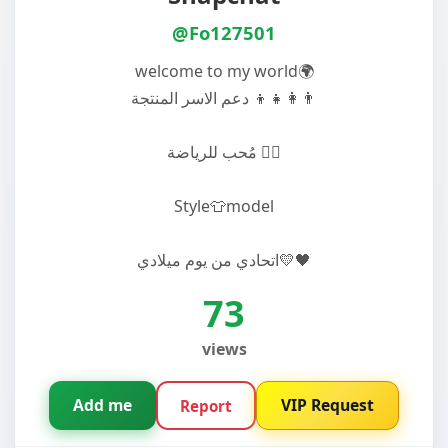
@Fo127501
welcome to my world🌍
دعم الاسر المنتجة 👨‍👩‍👧‍👦
مُحب للرياضة 🏋️‍♂️
Style👕model
اتحادي من يوم ميلادي💛🖤
73
views
Add me
VIP Request
Report