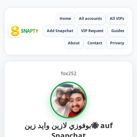
Home
All accounts
All VIPs
SNAPTY
Add Snapchat
VIP Request
Guides
About
Contact
Privacy
fox252
بوفوزي لازين وايد زين🐝 auf
Snapchat