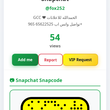
@fox252
‎‏GCC ❤️ الحمدالله للاعلانات
تواصل واتس اب 65622525 965+
54
views
Add me
VIP Request
Report
📷 Snapchat Snapcode