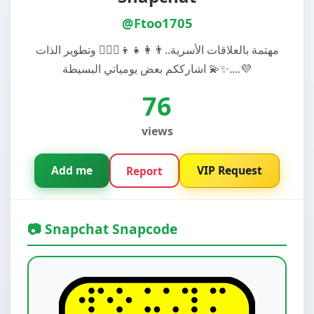
@Ftoo1705
مهتمة بالعلاقات الأسرية..👨‍👩‍👧‍👦👩‍❤️‍👨 وتطوير الذات
..✨💫 اشارككم بعض يومياتي البسيطة..💜
76
views
Add me
VIP Request
Report
📷 Snapchat Snapcode